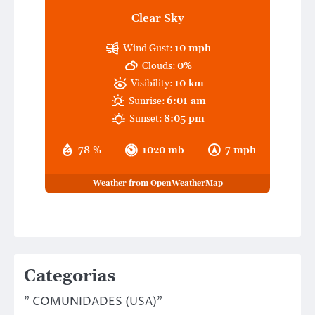
Clear Sky
Wind Gust:
10 mph
Clouds:
0%
Visibility:
10 km
Sunrise:
6:01 am
Sunset:
8:05 pm
78 %
1020 mb
7 mph
Weather from OpenWeatherMap
Categorias
" COMUNIDADES (USA)"