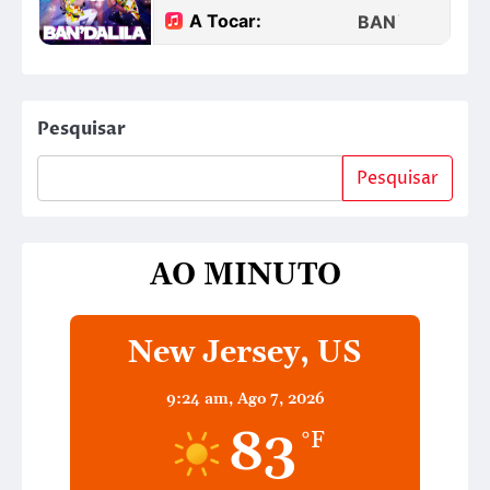
Pesquisar
Pesquisar
AO MINUTO
New Jersey, US
9:24 am,
Ago 7, 2026
83
°F