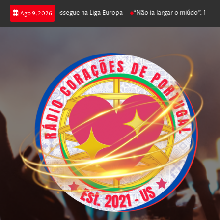
 joga poker e prossegue na Liga Europa
“Não ia largar o miúdo”. Nadador-
Ago 9, 2026