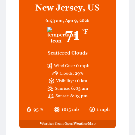
New Jersey, US
6:43 am,
Ago 9, 2026
71
°F
Scattered Clouds
Wind Gust:
0 mph
Clouds:
29%
Visibility:
10 km
Sunrise:
6:03 am
Sunset:
8:03 pm
95 %
1015 mb
1 mph
Weather from OpenWeatherMap