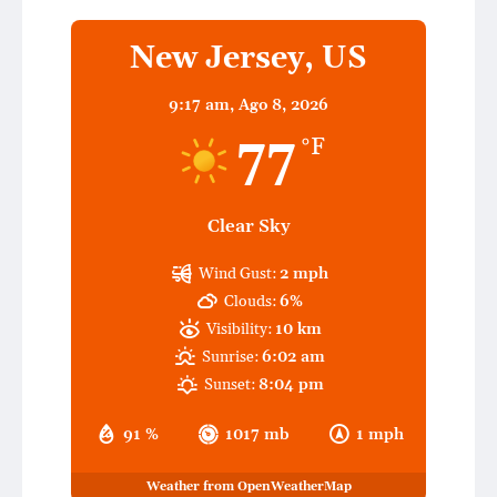
New Jersey, US
9:17 am,
Ago 8, 2026
77
°F
Clear Sky
Wind Gust:
2 mph
Clouds:
6%
Visibility:
10 km
Sunrise:
6:02 am
Sunset:
8:04 pm
91 %
1017 mb
1 mph
Weather from OpenWeatherMap