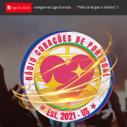
joga poker e prossegue na Liga Europa
“Não ia largar o miúdo”. Nadador-
Ago 8, 2026