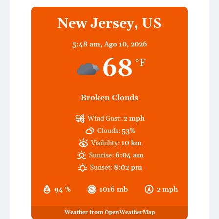
New Jersey, US
5:48 am,
Ago 10, 2026
68
°F
Broken Clouds
Wind Gust:
2 mph
Clouds:
53%
Visibility:
10 km
Sunrise:
6:04 am
Sunset:
8:02 pm
94 %
1016 mb
2 mph
Weather from OpenWeatherMap