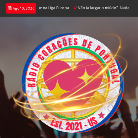
poker e prossegue na Liga Europa
“Não ia largar o miúdo”. Nadador-salva
Ago 10, 2026