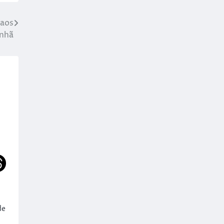
 aos
anhã
de