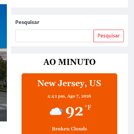
Pesquisar
Pesquisar
AO MINUTO
New Jersey, US
4:42 pm,
Ago 7, 2026
92
°F
Broken Clouds