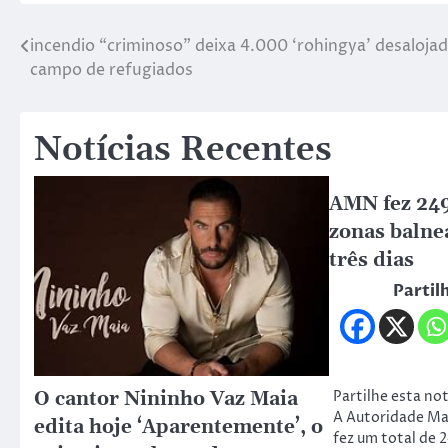
incendio “criminoso” deixa 4.000 ‘rohingya’ desaloja
campo de refugiados
Notícias Recentes
AMN fez 24
zonas balne
três dias
Partil
Partilhe esta not
O cantor Nininho Vaz Maia
A Autoridade Ma
edita hoje ‘Aparentemente’, o
fez um total de 