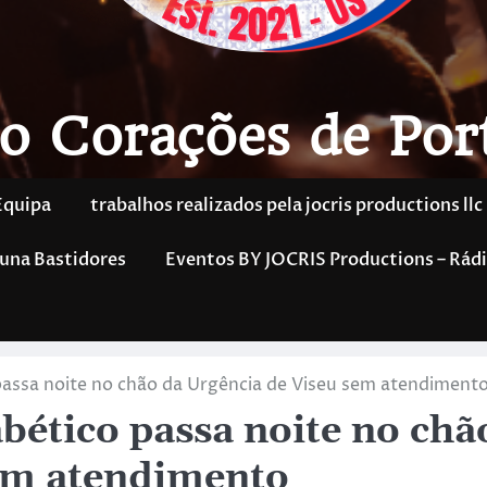
o Corações de Por
Equipa
trabalhos realizados pela jocris productions llc
una Bastidores
Eventos BY JOCRIS Productions – Rádi
passa noite no chão da Urgência de Viseu sem atendiment
bético passa noite no chã
sem atendimento