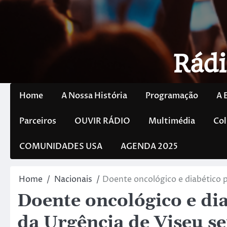
Rádi
Home
A Nossa História
Programação
A 
Parceiros
OUVIR RÁDIO
Multimédia
Col
COMUNIDADES USA
AGENDA 2025
Home
Nacionais
Doente oncológico e diabético 
Doente oncológico e dia
da Urgência de Viseu 