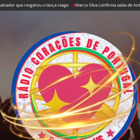
que resgatou criança reage
Marco Silva confirma saída de António Silva