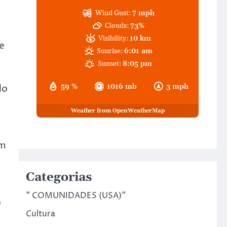
Wind Gust:
7 mph
Clouds:
73%
Visibility:
10 km
e
Sunrise:
6:01 am
Sunset:
8:05 pm
do
59 %
1016 mb
3 mph
Weather from OpenWeatherMap
,
um
Categorias
" COMUNIDADES (USA)"
o
Cultura