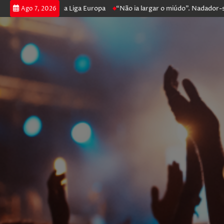
 prossegue na Liga Europa
“Não ia largar o miúdo”. Nadador-salvador 
Ago 7, 2026