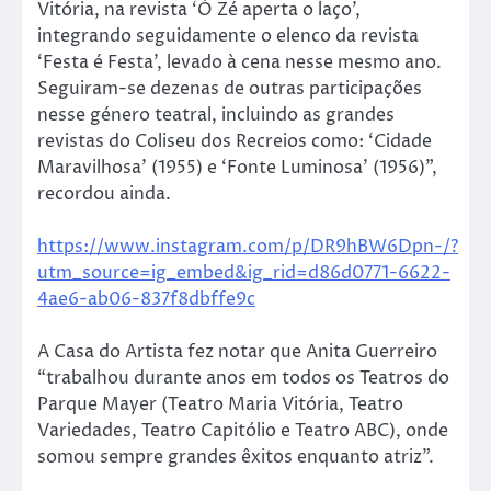
Vitória, na revista ‘Ó Zé aperta o laço’,
integrando seguidamente o elenco da revista
‘Festa é Festa’, levado à cena nesse mesmo ano.
Seguiram-se dezenas de outras participações
nesse género teatral, incluindo as grandes
revistas do Coliseu dos Recreios como: ‘Cidade
Maravilhosa’ (1955) e ‘Fonte Luminosa’ (1956)”,
recordou ainda.
https://www.instagram.com/p/DR9hBW6Dpn-/?
utm_source=ig_embed&ig_rid=d86d0771-6622-
4ae6-ab06-837f8dbffe9c
A Casa do Artista fez notar que Anita Guerreiro
“trabalhou durante anos em todos os Teatros do
Parque Mayer (Teatro Maria Vitória, Teatro
Variedades, Teatro Capitólio e Teatro ABC), onde
somou sempre grandes êxitos enquanto atriz”.