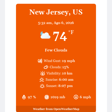
New Jersey, US
5:32 am,
Ago 6, 2026
74
°F
Few Clouds
Wind Gust:
19 mph
Clouds:
15%
Visibility:
10 km
Sunrise:
6:00 am
Sunset:
8:07 pm
97 %
1019 mb
6 mph
Weather from OpenWeatherMap