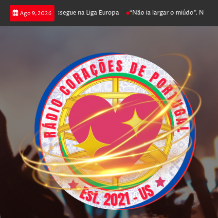
 joga poker e prossegue na Liga Europa
“Não ia largar o miúdo”. Nadador-
Ago 9, 2026