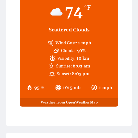
74
°F
Scattered Clouds
Wind Gust:
1 mph
Clouds:
40%
Visibility:
10 km
Sunrise:
6:03 am
Sunset:
8:03 pm
95 %
1015 mb
1 mph
Weather from OpenWeatherMap