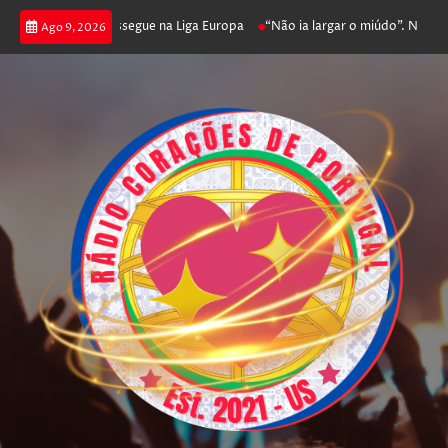
 joga poker e prossegue na Liga Europa
“Não ia largar o miúdo”. Nadador-
Ago 9, 2026