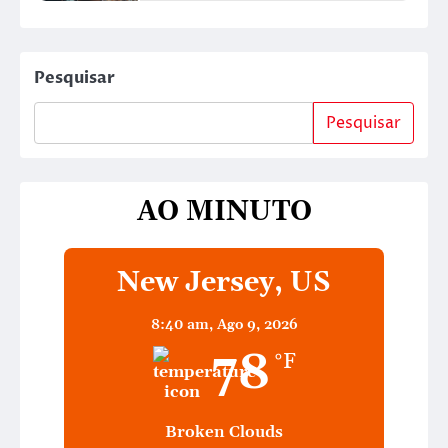
Pesquisar
Pesquisar
AO MINUTO
New Jersey, US
8:40 am,
Ago 9, 2026
78
°F
Broken Clouds