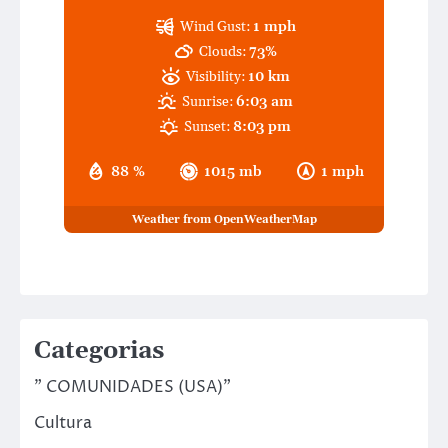
Wind Gust:
1 mph
Clouds:
73%
Visibility:
10 km
Sunrise:
6:03 am
Sunset:
8:03 pm
88 %
1015 mb
1 mph
Weather from OpenWeatherMap
Categorias
" COMUNIDADES (USA)"
Cultura