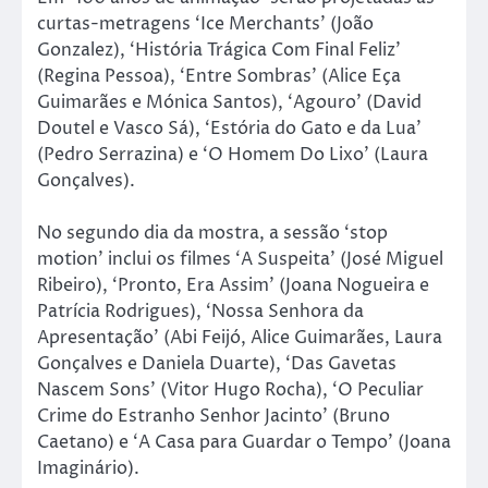
curtas-metragens ‘Ice Merchants’ (João
Gonzalez), ‘História Trágica Com Final Feliz’
(Regina Pessoa), ‘Entre Sombras’ (Alice Eça
Guimarães e Mónica Santos), ‘Agouro’ (David
Doutel e Vasco Sá), ‘Estória do Gato e da Lua’
(Pedro Serrazina) e ‘O Homem Do Lixo’ (Laura
Gonçalves).
No segundo dia da mostra, a sessão ‘stop
motion’ inclui os filmes ‘A Suspeita’ (José Miguel
Ribeiro), ‘Pronto, Era Assim’ (Joana Nogueira e
Patrícia Rodrigues), ‘Nossa Senhora da
Apresentação’ (Abi Feijó, Alice Guimarães, Laura
Gonçalves e Daniela Duarte), ‘Das Gavetas
Nascem Sons’ (Vitor Hugo Rocha), ‘O Peculiar
Crime do Estranho Senhor Jacinto’ (Bruno
Caetano) e ‘A Casa para Guardar o Tempo’ (Joana
Imaginário).