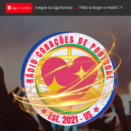
 joga poker e prossegue na Liga Europa
“Não ia largar o miúdo”. Nadador-
Ago 7, 2026