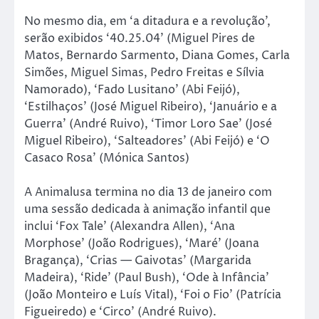
No mesmo dia, em ‘a ditadura e a revolução’,
serão exibidos ‘40.25.04’ (Miguel Pires de
Matos, Bernardo Sarmento, Diana Gomes, Carla
Simões, Miguel Simas, Pedro Freitas e Sílvia
Namorado), ‘Fado Lusitano’ (Abi Feijó),
‘Estilhaços’ (José Miguel Ribeiro), ‘Januário e a
Guerra’ (André Ruivo), ‘Timor Loro Sae’ (José
Miguel Ribeiro), ‘Salteadores’ (Abi Feijó) e ‘O
Casaco Rosa’ (Mónica Santos)
A Animalusa termina no dia 13 de janeiro com
uma sessão dedicada à animação infantil que
inclui ‘Fox Tale’ (Alexandra Allen), ‘Ana
Morphose’ (João Rodrigues), ‘Maré’ (Joana
Bragança), ‘Crias — Gaivotas’ (Margarida
Madeira), ‘Ride’ (Paul Bush), ‘Ode à Infância’
(João Monteiro e Luís Vital), ‘Foi o Fio’ (Patrícia
Figueiredo) e ‘Circo’ (André Ruivo).