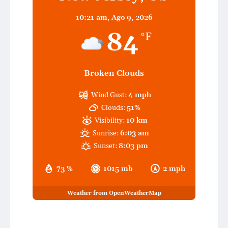
10:21 am,
Ago 9, 2026
84
°F
Broken Clouds
Wind Gust:
4 mph
Clouds:
51%
Visibility:
10 km
Sunrise:
6:03 am
Sunset:
8:03 pm
73 %
1015 mb
2 mph
Weather from OpenWeatherMap