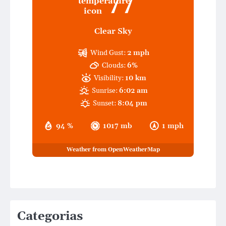
77
Clear Sky
Wind Gust:
2 mph
Clouds:
6%
Visibility:
10 km
Sunrise:
6:02 am
Sunset:
8:04 pm
94 %
1017 mb
1 mph
Weather from OpenWeatherMap
Categorias