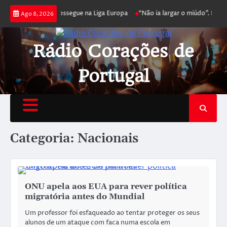
ca joga poker e prossegue na Liga Europa
“Não ia largar o miúdo”. Nadad
Ago 8, 2026
Rádio Corações de
Portugal
Categoria:
Nacionais
ONU apela aos EUA para rever política
migratória antes do Mundial
Um professor foi esfaqueado ao tentar proteger os seus
alunos de um ataque com faca numa escola em