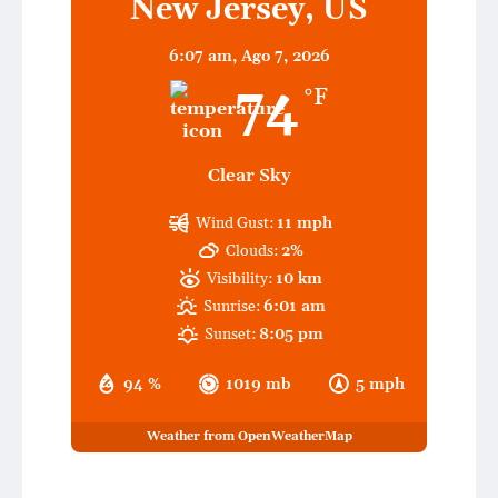
New Jersey, US
6:07 am,
Ago 7, 2026
74
°F
Clear Sky
Wind Gust:
11 mph
Clouds:
2%
Visibility:
10 km
Sunrise:
6:01 am
Sunset:
8:05 pm
94 %
1019 mb
5 mph
Weather from OpenWeatherMap