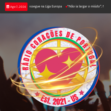
 joga poker e prossegue na Liga Europa
“Não ia largar o miúdo”. Nadador-
Ago 7, 2026