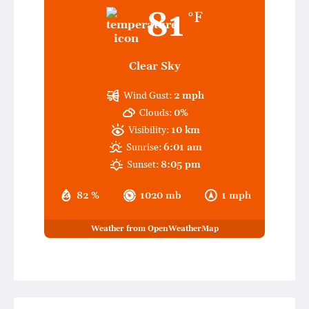
81
°F
Clear Sky
Wind Gust:
2 mph
Clouds:
0%
Visibility:
10 km
Sunrise:
6:01 am
Sunset:
8:05 pm
82 %
1020 mb
1 mph
Weather from OpenWeatherMap