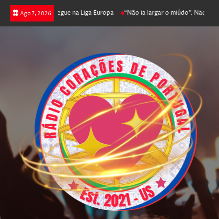
oga poker e prossegue na Liga Europa
“Não ia largar o miúdo”. Nadador-sa
Ago 7, 2026