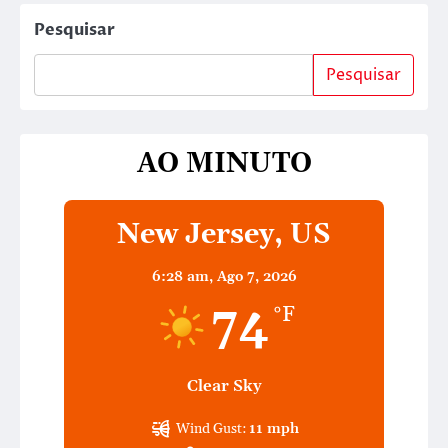
Pesquisar
Pesquisar
AO MINUTO
New Jersey, US
6:28 am,
Ago 7, 2026
74
°F
Clear Sky
Wind Gust:
11 mph