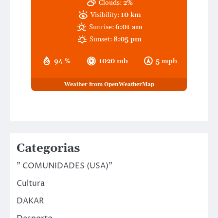
Clouds:
2%
Visibility:
10 km
Sunrise:
6:01 am
Sunset:
8:05 pm
94 %
1020 mb
5 mph
Weather from OpenWeatherMap
Categorias
" COMUNIDADES (USA)"
Cultura
DAKAR