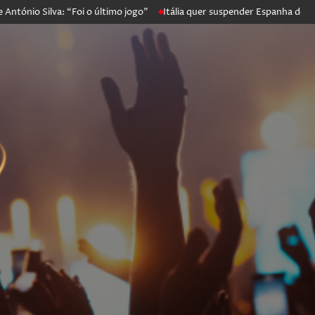
 Silva: “Foi o último jogo”
Itália quer suspender Espanha de Scheng