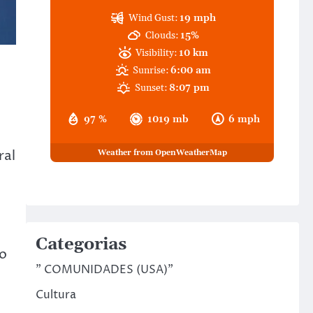
Wind Gust:
19 mph
Clouds:
15%
Visibility:
10 km
Sunrise:
6:00 am
Sunset:
8:07 pm
97 %
1019 mb
6 mph
ral
Weather from OpenWeatherMap
Categorias
do
" COMUNIDADES (USA)"
Cultura