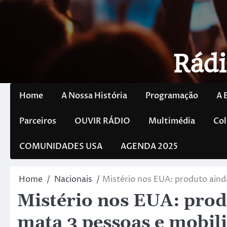
Rádi
Home
A Nossa História
Programação
A 
Parceiros
OUVIR RÁDIO
Multimédia
Col
COMUNIDADES USA
AGENDA 2025
Home
Nacionais
Mistério nos EUA: produto aind
Mistério nos EUA: prod
mata 3 pessoas e mobil