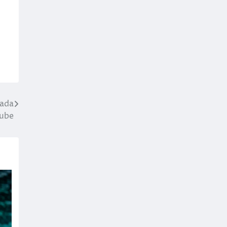
zada
lube