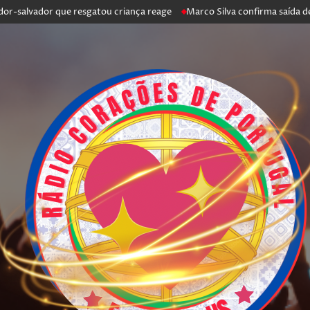
vador que resgatou criança reage
Marco Silva confirma saída de António