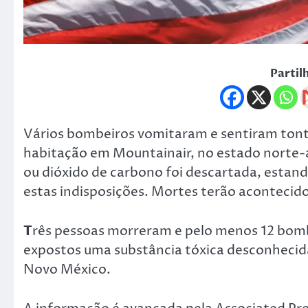
Partil
Vários bombeiros vomitaram e sentiram ton
habitação em Mountainair, no estado norte-
ou dióxido de carbono foi descartada, estand
estas indisposições. Mortes terão acontecid
T
rês pessoas morreram e pelo menos 12 bom
expostos uma substância tóxica desconhecid
Novo México.