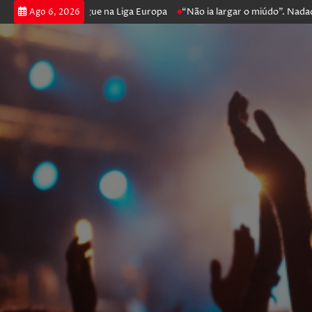
oker e prossegue na Liga Europa
“Não ia largar o miúdo”. Nadador-sal
Ago 6, 2026