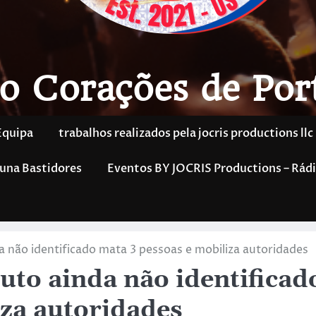
o Corações de Por
Equipa
trabalhos realizados pela jocris productions llc
una Bastidores
Eventos BY JOCRIS Productions – Rádi
a não identificado mata 3 pessoas e mobiliza autoridades
uto ainda não identificad
iza autoridades