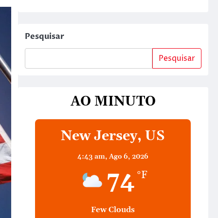
Pesquisar
Pesquisar
AO MINUTO
New Jersey, US
4:43 am,
Ago 6, 2026
74
°F
Few Clouds