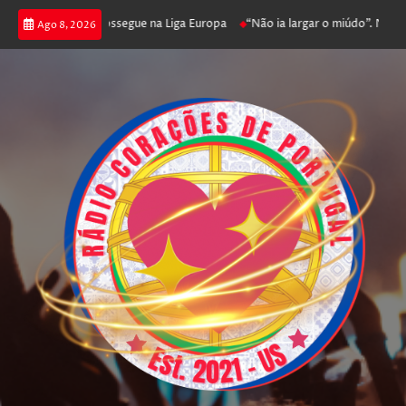
 joga poker e prossegue na Liga Europa
“Não ia largar o miúdo”. Nadador
Ago 8, 2026