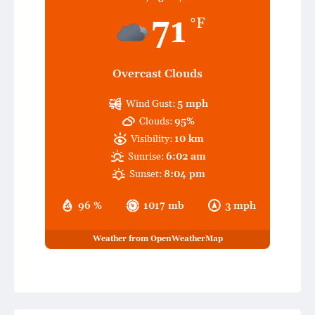
71
°F
Overcast Clouds
Wind Gust:
5 mph
Clouds:
95%
Visibility:
10 km
Sunrise:
6:02 am
Sunset:
8:04 pm
96 %
1017 mb
3 mph
Weather from OpenWeatherMap