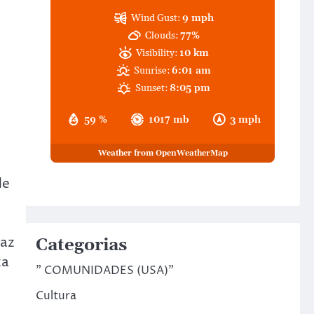
Wind Gust:
9 mph
Clouds:
77%
Visibility:
10 km
Sunrise:
6:01 am
Sunset:
8:05 pm
59 %
1017 mb
3 mph
Weather from OpenWeatherMap
de
taz
Categorias
za
" COMUNIDADES (USA)"
Cultura