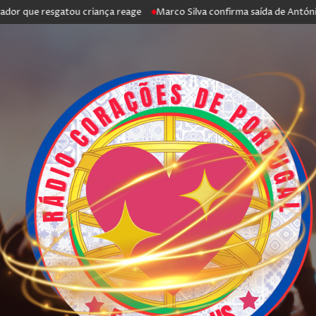
e resgatou criança reage
Marco Silva confirma saída de António Silva: 