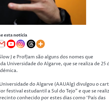
he esta notícia
Slow J e ProfJam são alguns dos nomes que
a Universidade do Algarve, que se realiza de 25 
adémica.
niversidade do Algarve (AAUAlg) divulgou o car
 festival estudantil a Sul do Tejo” e que se reali
ecinto conhecido por estes dias como ‘País das