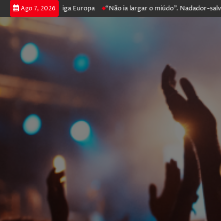
rossegue na Liga Europa
“Não ia largar o miúdo”. Nadador-salvador qu
Ago 7, 2026