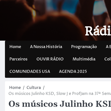
Rádi
Home
A Nossa História
Programação
A 
Parceiros
OUVIR RÁDIO
Multimédia
Col
COMUNIDADES USA
AGENDA 2025
Home
Cultura
Os músicos Julinho KSD, Slow J e ProfJam na 37ª Se
Os músicos Julinho KSD