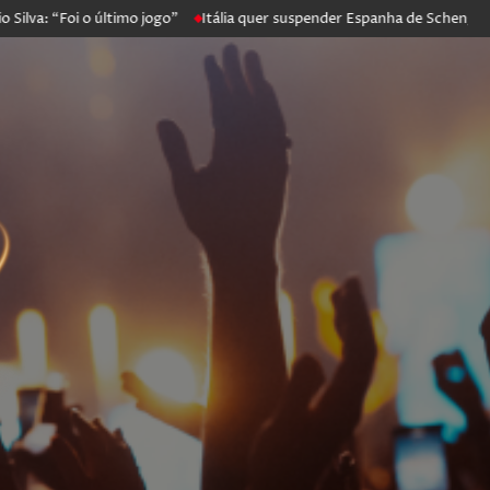
“Foi o último jogo”
Itália quer suspender Espanha de Schengen. Madr