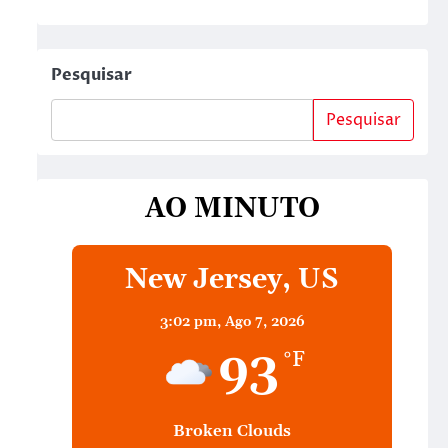
Pesquisar
Pesquisar
AO MINUTO
New Jersey, US
3:02 pm,
Ago 7, 2026
93
°F
Broken Clouds