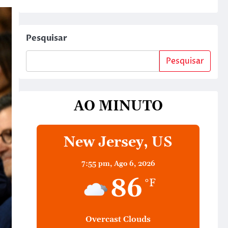
Pesquisar
Pesquisar
AO MINUTO
New Jersey, US
7:55 pm,
Ago 6, 2026
86
°F
Overcast Clouds