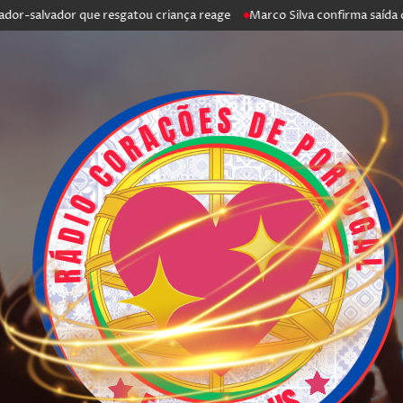
lvador que resgatou criança reage
Marco Silva confirma saída de Antón