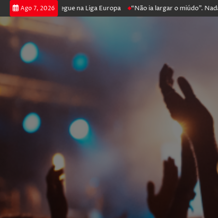
 poker e prossegue na Liga Europa
“Não ia largar o miúdo”. Nadador-sa
Ago 7, 2026