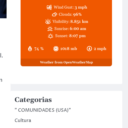
Wind Gust:
3 mph
Clouds:
96%
Visibility:
8.851 km
Sunrise:
6:00 am
Sunset:
8:07 pm
74 %
1018 mb
2 mph
l.
Weather from OpenWeatherMap
n
Categorias
" COMUNIDADES (USA)"
Cultura