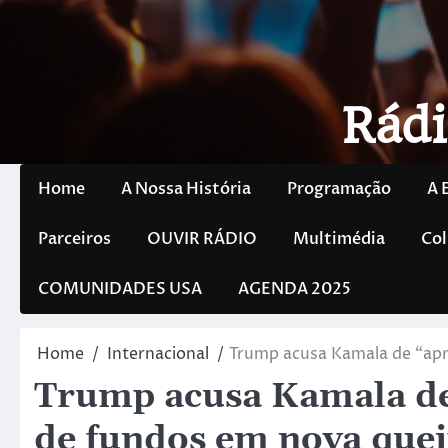
Rádi
Home
A Nossa História
Programação
A 
Parceiros
OUVIR RÁDIO
Multimédia
Col
COMUNIDADES USA
AGENDA 2025
Home
Internacional
Trump acusa Kamala de “apr
Trump acusa Kamala de
de fundos em nova que