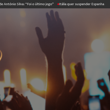
io Silva: “Foi o último jogo”
Itália quer suspender Espanha de Schen