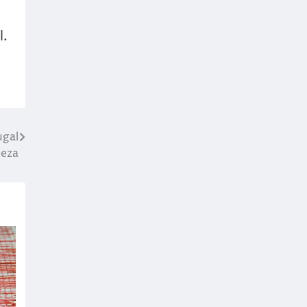
l.
ugal
neza