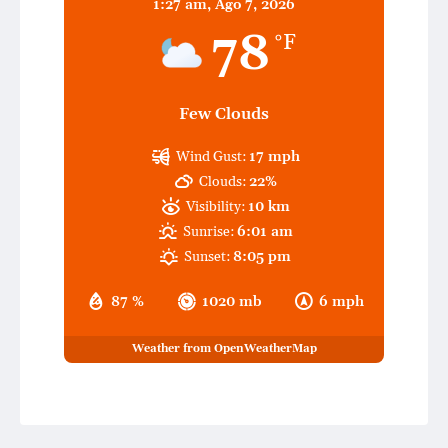
1:27 am,
Ago 7, 2026
78
°F
Few Clouds
Wind Gust:
17 mph
Clouds:
22%
Visibility:
10 km
Sunrise:
6:01 am
Sunset:
8:05 pm
87 %
1020 mb
6 mph
Weather from OpenWeatherMap