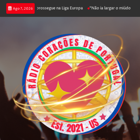
ica joga poker e prossegue na Liga Europa
“Não ia largar o miúdo”. Nada
Ago 7, 2026