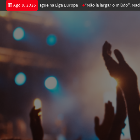
a poker e prossegue na Liga Europa
“Não ia largar o miúdo”. Nadador-
Ago 8, 2026