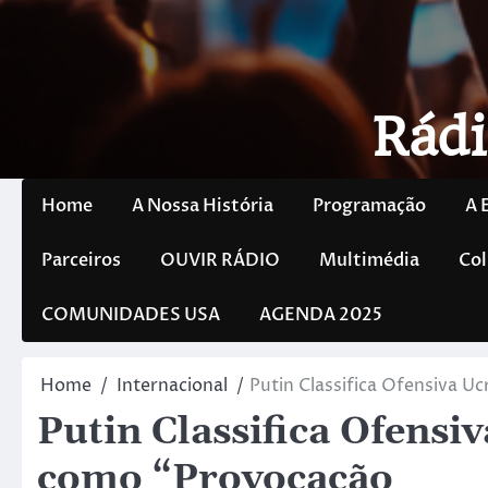
Rádi
Home
A Nossa História
Programação
A 
Parceiros
OUVIR RÁDIO
Multimédia
Col
COMUNIDADES USA
AGENDA 2025
Home
Internacional
Putin Classifica Ofensiva 
Putin Classifica Ofens
como “Provocação