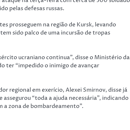
m ataque na terça-feira com cerca de 300 soldado
ido pelas defesas russas.
tes prosseguem na região de Kursk, levando
 tem sido palco de uma incursão de tropas
ército ucraniano continua”, disse o Ministério da
do ter “impedido o inimigo de avançar
r regional em exerício, Alexei Smirnov, disse já
e assegurou “toda a ajuda necessária”, indicando
am a zona de bombardeamento”.