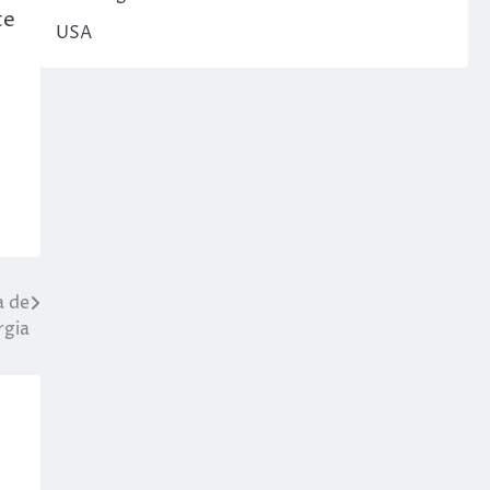
te
USA
a de
rgia