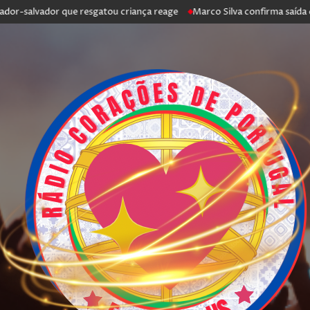
salvador que resgatou criança reage
Marco Silva confirma saída de Ant