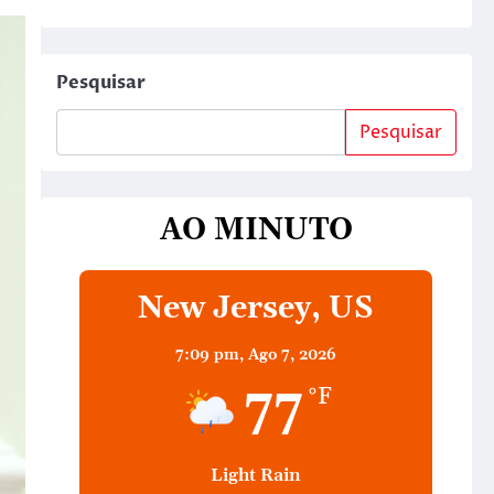
Pesquisar
Pesquisar
AO MINUTO
New Jersey, US
7:09 pm,
Ago 7, 2026
77
°F
Light Rain