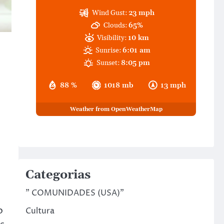
Wind Gust:
23 mph
Clouds:
65%
Visibility:
10 km
Sunrise:
6:01 am
Sunset:
8:05 pm
88 %
1018 mb
13 mph
Weather from OpenWeatherMap
Categorias
" COMUNIDADES (USA)"
o
Cultura