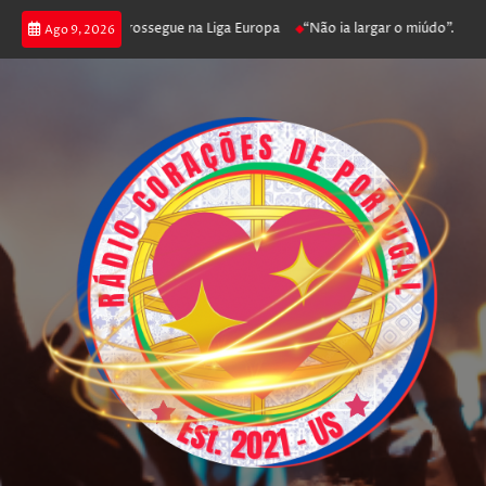
ca joga poker e prossegue na Liga Europa
“Não ia largar o miúdo”. Nadado
Ago 9, 2026