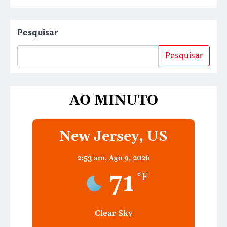
Pesquisar
Pesquisar
AO MINUTO
New Jersey, US
2:53 am,
Ago 9, 2026
71
°F
Clear Sky