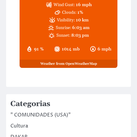
Wind Gust:
16 mph
Clouds:
1%
Visibility:
10 km
Sunrise:
6:03 am
Sunset:
8:03 pm
91 %
1014 mb
6 mph
Weather from OpenWeatherMap
Categorias
" COMUNIDADES (USA)"
Cultura