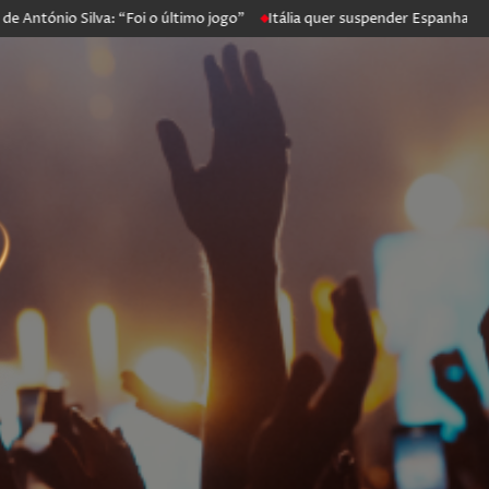
io Silva: “Foi o último jogo”
Itália quer suspender Espanha de Schen