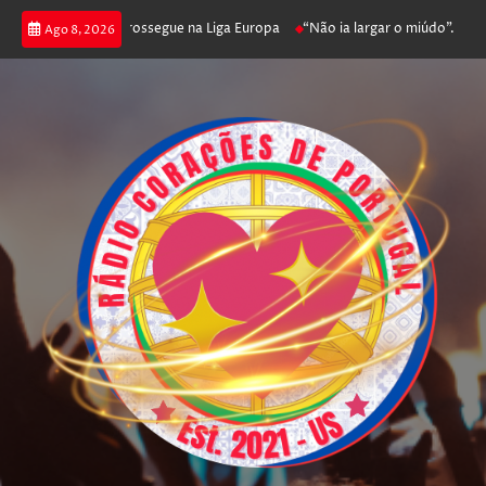
ca joga poker e prossegue na Liga Europa
“Não ia largar o miúdo”. Nadado
Ago 8, 2026