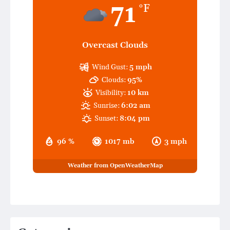
71
°F
Overcast Clouds
Wind Gust:
5 mph
Clouds:
95%
Visibility:
10 km
Sunrise:
6:02 am
Sunset:
8:04 pm
96 %
1017 mb
3 mph
Weather from OpenWeatherMap