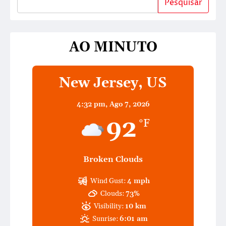
Pesquisar
AO MINUTO
New Jersey, US
4:32 pm,
Ago 7, 2026
92
°F
Broken Clouds
Wind Gust:
4 mph
Clouds:
73%
Visibility:
10 km
Sunrise:
6:01 am