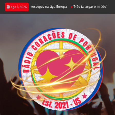
ica joga poker e prossegue na Liga Europa
“Não ia largar o miúdo”. Nadad
Ago 7, 2026