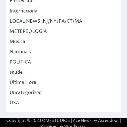
Entrevista
Internacional
LOCAL NEWS ,NJ/NY/PA/CT/MA
METEREOLOGIA
Música
Nacionais
POLITICA
saude
Última Hora
Uncategorized
USA
Copyright © 2023 OMESTÚDIOS | Ace News by
Ascendoor
|
Powered by
WordPress
.