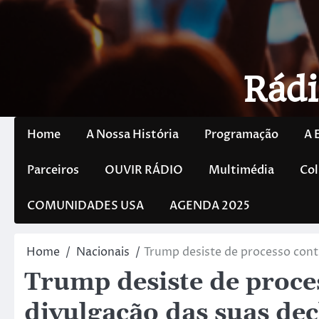
Rádi
Home
A Nossa História
Programação
A 
Parceiros
OUVIR RÁDIO
Multimédia
Col
COMUNIDADES USA
AGENDA 2025
Home
Nacionais
Trump desiste de processo contr
Trump desiste de proce
divulgação das suas dec