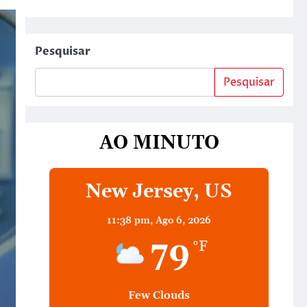
Pesquisar
Pesquisar
AO MINUTO
New Jersey, US
11:38 pm,
Ago 6, 2026
79
°F
Few Clouds