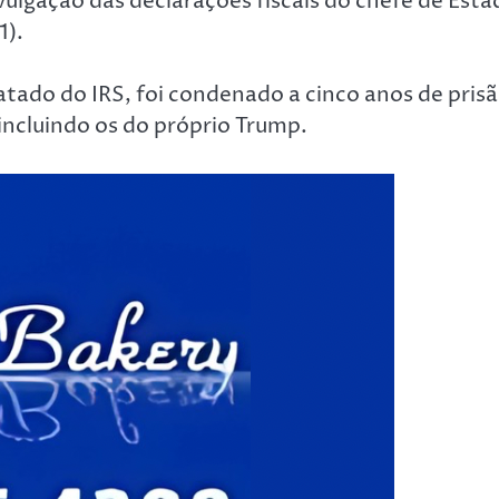
vulgação das declarações fiscais do chefe de Esta
1).
atado do IRS, foi condenado a cinco anos de pris
 incluindo os do próprio Trump.