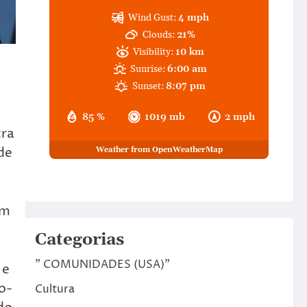
Wind Gust:
4 mph
Clouds:
21%
Visibility:
10 km
Sunrise:
6:00 am
Sunset:
8:07 pm
85 %
1019 mb
2 mph
tra
de
Weather from OpenWeatherMap
um
Categorias
" COMUNIDADES (USA)"
 e
o-
Cultura