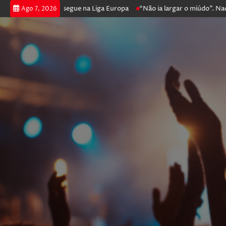
 poker e prossegue na Liga Europa
“Não ia largar o miúdo”. Nadador-s
Ago 7, 2026