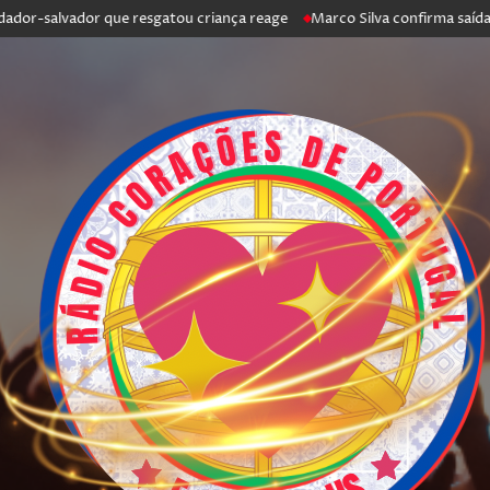
alvador que resgatou criança reage
Marco Silva confirma saída de Antó