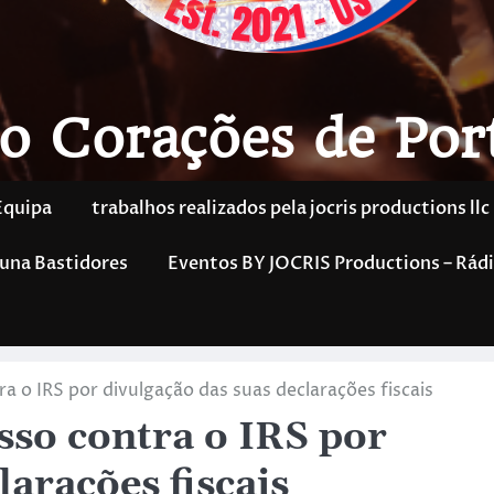
o Corações de Por
Equipa
trabalhos realizados pela jocris productions llc
una Bastidores
Eventos BY JOCRIS Productions – Rádi
a o IRS por divulgação das suas declarações fiscais
sso contra o IRS por
larações fiscais