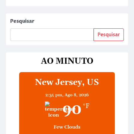
Pesquisar
Pesquisar
AO MINUTO
New Jersey, US
2:34 pm,
Ago 8, 2026
90
°F
Few Clouds