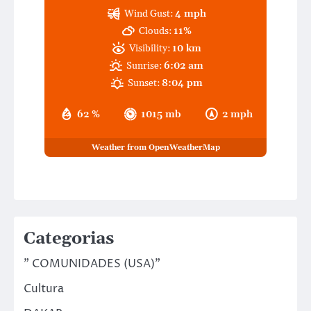
Wind Gust:
4 mph
Clouds:
11%
Visibility:
10 km
Sunrise:
6:02 am
Sunset:
8:04 pm
62 %
1015 mb
2 mph
Weather from OpenWeatherMap
Categorias
" COMUNIDADES (USA)"
Cultura