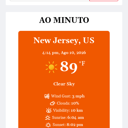
AO MINUTO
New Jersey, US
4:14 pm,
Ago 10, 2026
89
°F
Clear Sky
Wind Gust:
3 mph
Clouds:
10%
Visibility:
10 km
Sunrise:
6:04 am
Sunset:
8:02 pm