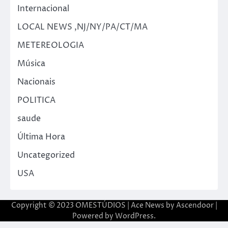
Internacional
LOCAL NEWS ,NJ/NY/PA/CT/MA
METEREOLOGIA
Música
Nacionais
POLITICA
saude
Última Hora
Uncategorized
USA
Copyright © 2023 OMESTÚDIOS | Ace News by
Ascendoor
|
Powered by
WordPress
.