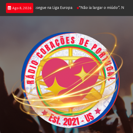
joga poker e prossegue na Liga Europa
“Não ia largar o miúdo”. Nadador-
Ago 8, 2026