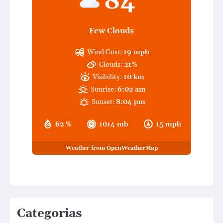
84
Few Clouds
Wind Gust:
19 mph
Clouds:
21%
Visibility:
10 km
Sunrise:
6:02 am
Sunset:
8:04 pm
62 %
1014 mb
15 mph
Weather from OpenWeatherMap
Categorias