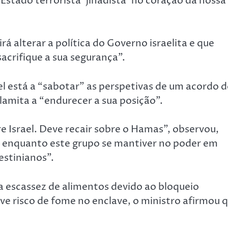
 Estado terrorista ‘jihadista’ no coração da nossa
rá alterar a política do Governo israelita e que
acrifique a sua segurança”.
ael está a “sabotar” as perspetivas de um acordo 
lamita a “endurecer a sua posição”.
e Israel. Deve recair sobre o Hamas”, observou,
ta enquanto este grupo se mantiver no poder em
estinianos”.
 a escassez de alimentos devido ao bloqueio
rave risco de fome no enclave, o ministro afirmou 