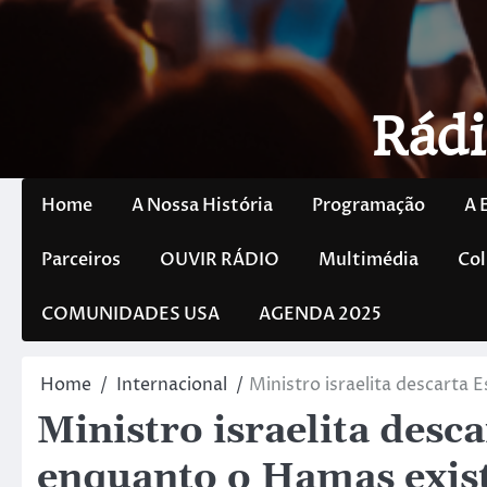
Rádi
Home
A Nossa História
Programação
A 
Parceiros
OUVIR RÁDIO
Multimédia
Col
COMUNIDADES USA
AGENDA 2025
Home
Internacional
Ministro israelita descarta 
Ministro israelita desc
enquanto o Hamas exist