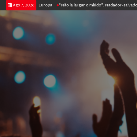
segue na Liga Europa
“Não ia largar o miúdo”. Nadador-salvador que r
Ago 7, 2026