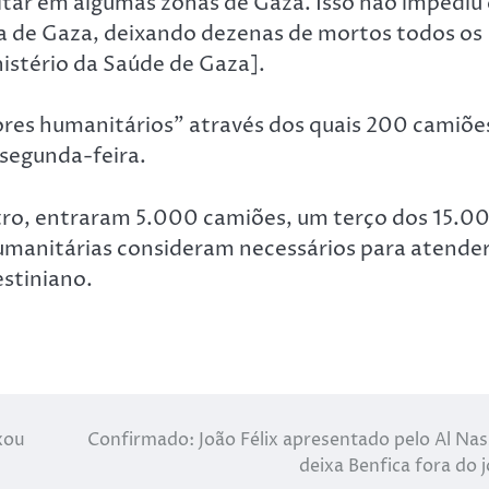
itar em algumas zonas de Gaza. Isso não impediu
aixa de Gaza, deixando dezenas de mortos todos os
istério da Saúde de Gaza].
dores humanitários” através dos quais 200 camiõe
segunda-feira.
stro, entraram 5.000 camiões, um terço dos 15.0
humanitárias consideram necessários para atende
estiniano.
xou
Confirmado: João Félix apresentado pelo Al Nas
deixa Benfica fora do 