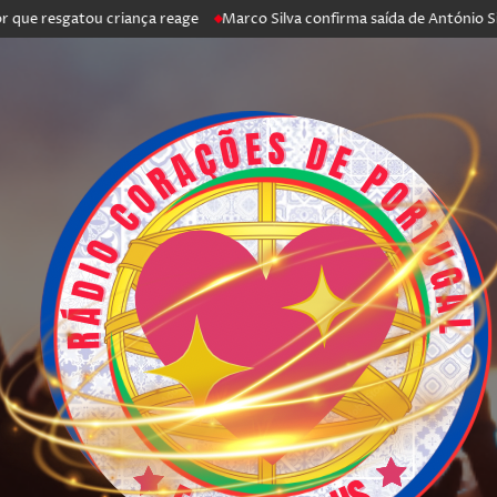
esgatou criança reage
Marco Silva confirma saída de António Silva: “Fo