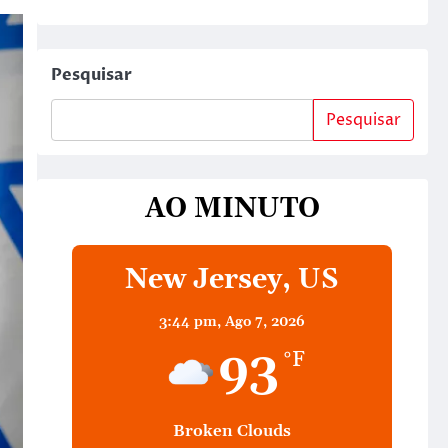
Pesquisar
Pesquisar
AO MINUTO
New Jersey, US
3:44 pm,
Ago 7, 2026
93
°F
Broken Clouds