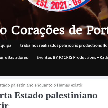
o Corações de Por
Equipa
trabalhos realizados pela jocris productions llc
una Bastidores
Eventos BY JOCRIS Productions – Rádi
Estado palestiniano enquanto o Hamas existir
arta Estado palestiniano
ir