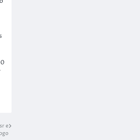
 o
s
00
r
sr e
jogo