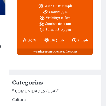
Wind Gust:
2 mph
Clouds:
77%
Visibility:
10 km
Sunrise:
6:01 am
Sunset:
8:05 pm
59 %
1017 mb
1 mph
m
Weather from OpenWeatherMap
Categorias
" COMUNIDADES (USA)"
Cultura