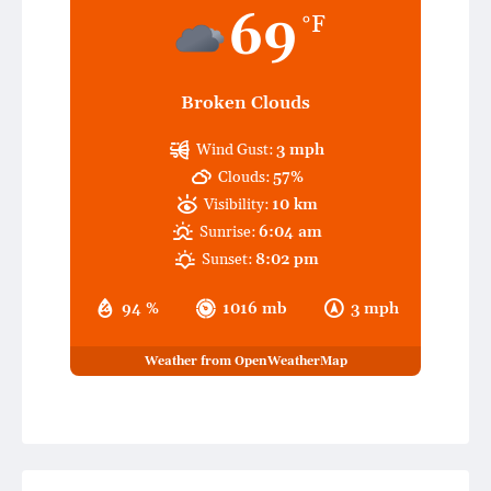
69
°F
Broken Clouds
Wind Gust:
3 mph
Clouds:
57%
Visibility:
10 km
Sunrise:
6:04 am
Sunset:
8:02 pm
94 %
1016 mb
3 mph
Weather from OpenWeatherMap