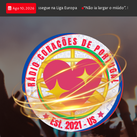
 joga poker e prossegue na Liga Europa
“Não ia largar o miúdo”. Nadador
Ago 10, 2026