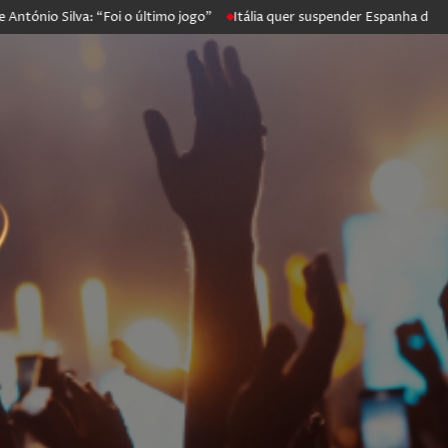
o Silva: “Foi o último jogo”
Itália quer suspender Espanha de Scheng