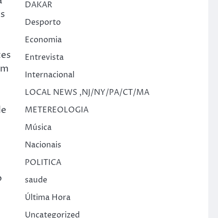
a
DAKAR
as
Desporto
Economia
tes
Entrevista
ém
Internacional
LOCAL NEWS ,NJ/NY/PA/CT/MA
de
METEREOLOGIA
Música
Nacionais
POLITICA
o
saude
Última Hora
Uncategorized