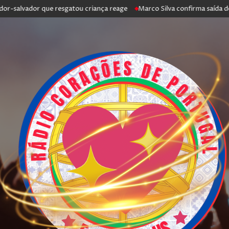
vador que resgatou criança reage
Marco Silva confirma saída de Antóni