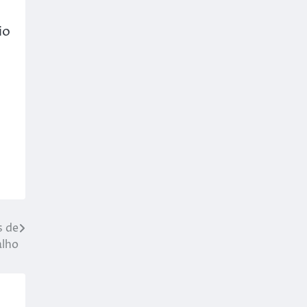
io
s de
alho