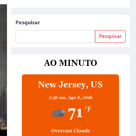
Pesquisar
Pesquisar
AO MINUTO
New Jersey, US
2:30 am,
Ago 8, 2026
71
°F
Overcast Clouds