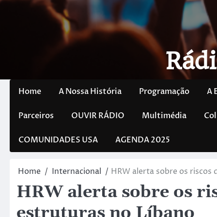
Rádi
Home
A Nossa História
Programação
A 
Parceiros
OUVIR RÁDIO
Multimédia
Col
COMUNIDADES USA
AGENDA 2025
Home
Internacional
HRW alerta sobre os riscos 
HRW alerta sobre os ri
estruturas no Líbano