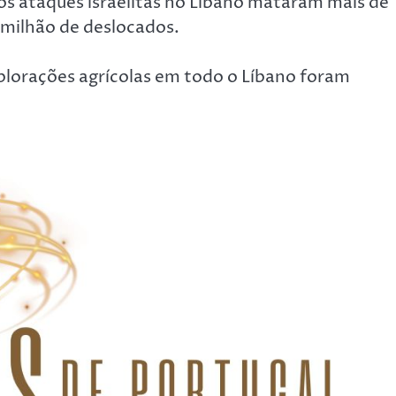
s ataques israelitas no Líbano mataram mais de
 milhão de deslocados.
plorações agrícolas em todo o Líbano foram