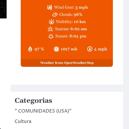
Wind Gust:
3 mph
Clouds:
96%
Visibility:
10 km
Sunrise:
6:02 am
Sunset:
8:04 pm
97 %
1017 mb
4 mph
Weather from OpenWeatherMap
Categorias
" COMUNIDADES (USA)"
Cultura