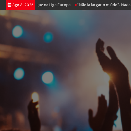
poker e prossegue na Liga Europa
“Não ia largar o miúdo”. Nadador-sal
Ago 8, 2026