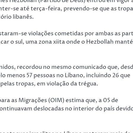
banês Hezbollah (Partido de Deus) entrou em vigor 
er-se até terça-feira, prevendo-se que as trop
ório libanês.
staram-se violações cometidas por ambas as par
tacar o sul, uma zona xiita onde o Hezbollah mant
nidos, recordou no mesmo comunicado que, des
elo menos 57 pessoas no Líbano, incluindo 26 que
pelas tropas, em violação da trégua.
para as Migrações (OIM) estima que, a 05 de
continuavam deslocadas no interior do país devid