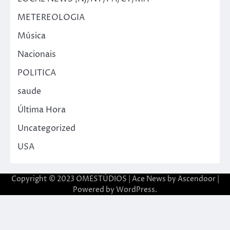
METEREOLOGIA
Música
Nacionais
POLITICA
saude
Última Hora
Uncategorized
USA
Copyright © 2023 OMESTÚDIOS | Ace News by
Ascendoor
|
Powered by
WordPress
.