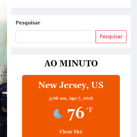
Pesquisar
Pesquisar
AO MINUTO
New Jersey, US
3:08 am,
Ago 7, 2026
76
°F
Clear Sky