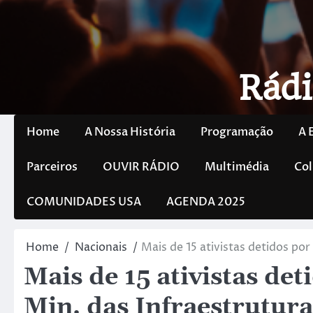
Rádi
Home
A Nossa História
Programação
A 
Parceiros
OUVIR RÁDIO
Multimédia
Col
COMUNIDADES USA
AGENDA 2025
Home
Nacionais
Mais de 15 ativistas detidos po
Mais de 15 ativistas de
Min. das Infraestrutura