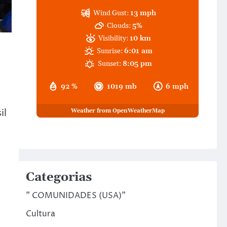
Wind Gust:
13 mph
Clouds:
5%
Visibility:
10 km
Sunrise:
6:01 am
Sunset:
8:05 pm
92 %
1019 mb
6 mph
il
Weather from OpenWeatherMap
Categorias
" COMUNIDADES (USA)"
Cultura