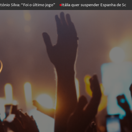
va: “Foi o último jogo”
Itália quer suspender Espanha de Schengen. M