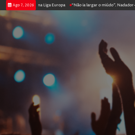
 e prossegue na Liga Europa
“Não ia largar o miúdo”. Nadador-salvador
Ago 7, 2026