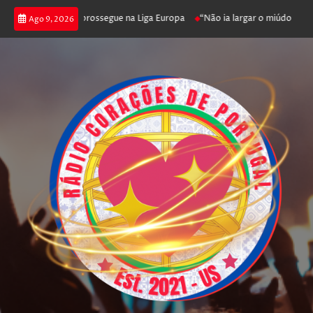
ica joga poker e prossegue na Liga Europa
“Não ia largar o miúdo”. Nadad
Ago 9, 2026