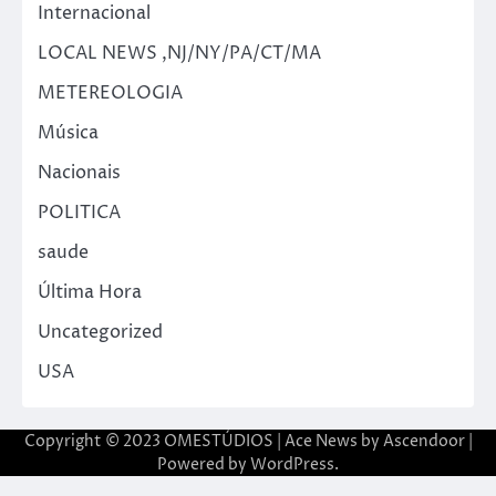
Internacional
LOCAL NEWS ,NJ/NY/PA/CT/MA
METEREOLOGIA
Música
Nacionais
POLITICA
saude
Última Hora
Uncategorized
USA
Copyright © 2023 OMESTÚDIOS | Ace News by
Ascendoor
|
Powered by
WordPress
.