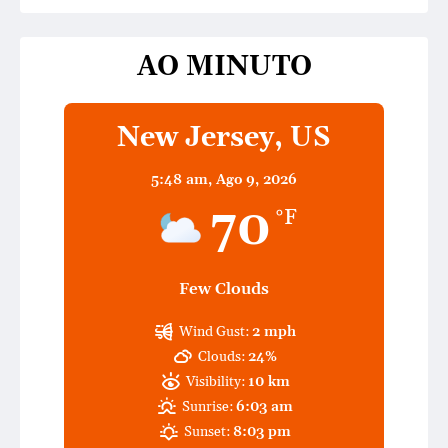
AO MINUTO
New Jersey, US
5:48 am,
Ago 9, 2026
70
°F
Few Clouds
Wind Gust:
2 mph
Clouds:
24%
Visibility:
10 km
Sunrise:
6:03 am
Sunset:
8:03 pm