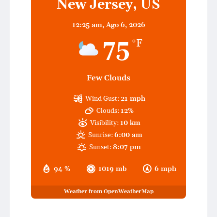
New Jersey, US
12:25 am,
Ago 6, 2026
75
°F
Few Clouds
Wind Gust:
21 mph
Clouds:
12%
Visibility:
10 km
Sunrise:
6:00 am
Sunset:
8:07 pm
94 %
1019 mb
6 mph
Weather from OpenWeatherMap