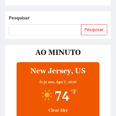
Pesquisar
Pesquisar
AO MINUTO
New Jersey, US
6:31 am,
Ago 7, 2026
74
°F
Clear Sky