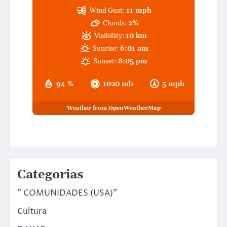
Wind Gust:
11 mph
Clouds:
2%
Visibility:
10 km
Sunrise:
6:01 am
Sunset:
8:05 pm
94 %
1020 mb
5 mph
Weather from OpenWeatherMap
Categorias
" COMUNIDADES (USA)"
Cultura