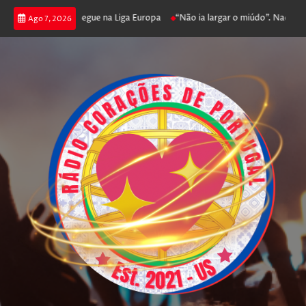
oga poker e prossegue na Liga Europa
“Não ia largar o miúdo”. Nadador-s
Ago 7, 2026