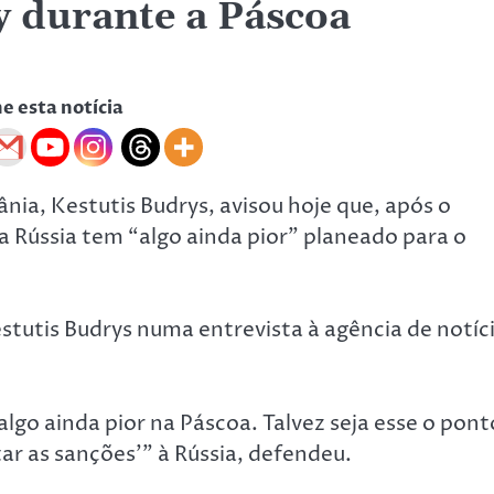
 durante a Páscoa
he esta notícia
nia, Kestutis Budrys, avisou hoje que, após o
Rússia tem “algo ainda pior” planeado para o
estutis Budrys numa entrevista à agência de notíc
lgo ainda pior na Páscoa. Talvez seja esse o pont
r as sanções'” à Rússia, defendeu.