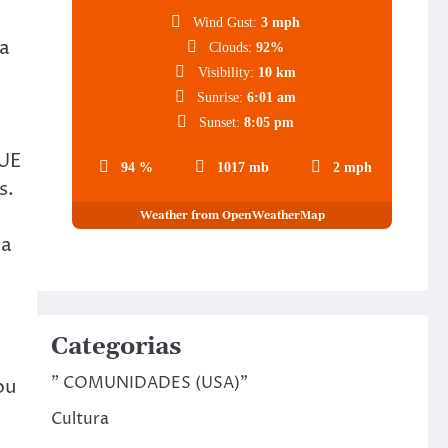
Wind Gust:
3 mph
ja
Clouds:
92%
Visibility:
10 km
Sunrise:
6:01 am
Sunset:
8:05 pm
 UE
94 %
1017 mb
2 mph
s.
Weather from OpenWeatherMap
 a
Categorias
" COMUNIDADES (USA)"
ou
Cultura