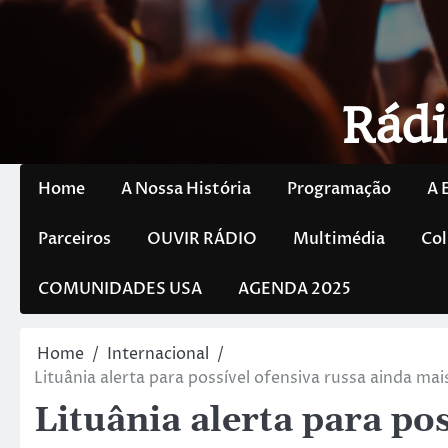
Rádi
Home
A Nossa História
Programação
A 
Parceiros
OUVIR RÁDIO
Multimédia
Col
COMUNIDADES USA
AGENDA 2025
Home
Internacional
Lituânia alerta para possível ofensiva russa ainda m
Lituânia alerta para pos