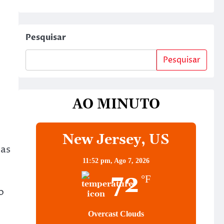
Pesquisar
Pesquisar
AO MINUTO
New Jersey, US
ias
11:52 pm,
Ago 7, 2026
72
°F
o
Overcast Clouds