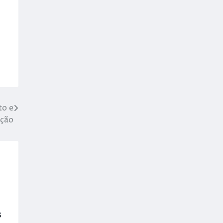
to e
eção
s