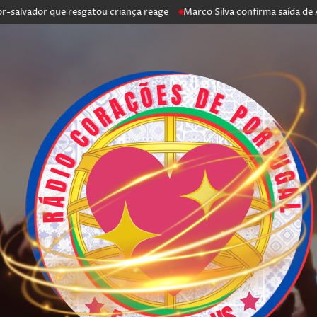
lvador que resgatou criança reage
Marco Silva confirma saída de Antóni