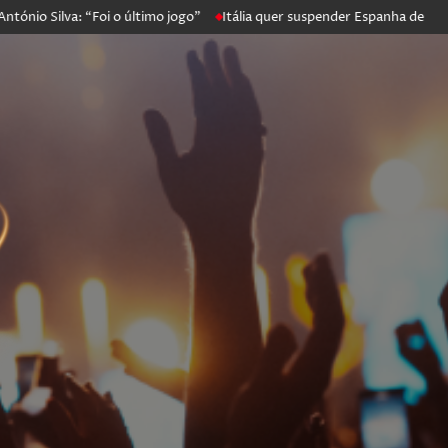
o Silva: “Foi o último jogo”
Itália quer suspender Espanha de Schen