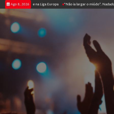
poker e prossegue na Liga Europa
“Não ia largar o miúdo”. Nadador-sa
Ago 8, 2026