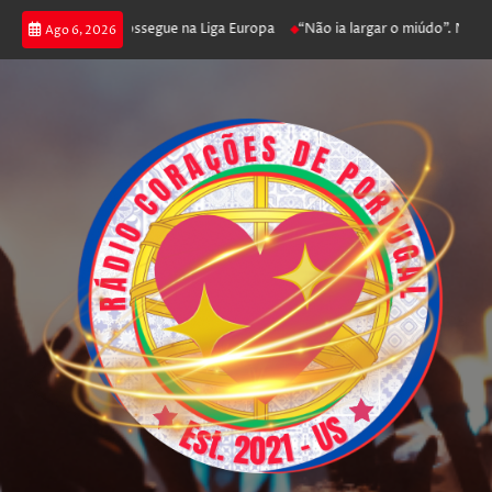
 joga poker e prossegue na Liga Europa
“Não ia largar o miúdo”. Nadador
Ago 6, 2026