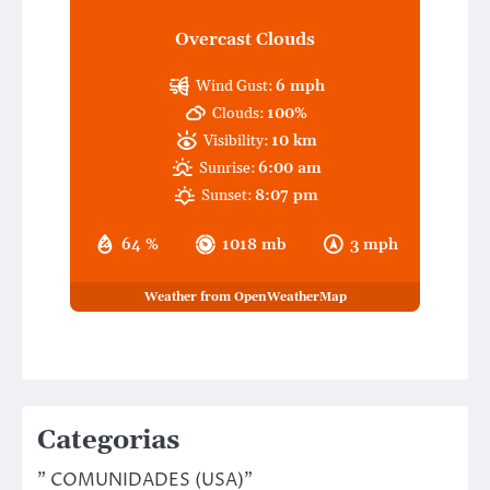
Overcast Clouds
Wind Gust:
6 mph
Clouds:
100%
Visibility:
10 km
Sunrise:
6:00 am
Sunset:
8:07 pm
64 %
1018 mb
3 mph
Weather from OpenWeatherMap
Categorias
" COMUNIDADES (USA)"