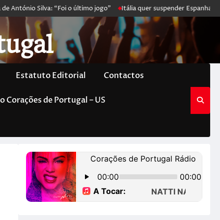
 António Silva: “Foi o último jogo”
Itália quer suspender Espanha de 
tugal
Estatuto Editorial
Contactos
o Corações de Portugal – US