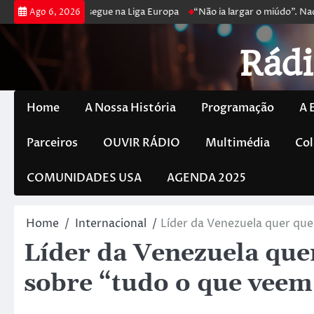
 joga poker e prossegue na Liga Europa
“Não ia largar o miúdo”. Nada
Ago 6, 2026
Rádi
Home
A Nossa História
Programação
A 
Parceiros
OUVIR RÁDIO
Multimédia
Col
COMUNIDADES USA
AGENDA 2025
Home
Internacional
Líder da Venezuela quer qu
Líder da Venezuela qu
sobre “tudo o que vee