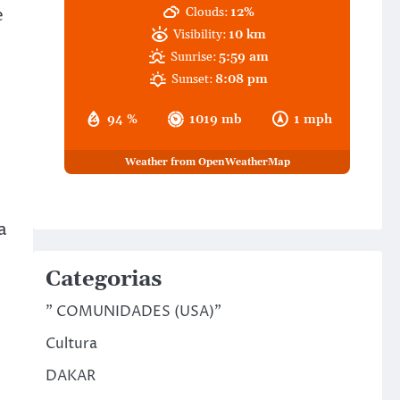
e
Clouds:
12%
Visibility:
10 km
Sunrise:
5:59 am
Sunset:
8:08 pm
94 %
1019 mb
1 mph
Weather from OpenWeatherMap
a
Categorias
" COMUNIDADES (USA)"
Cultura
DAKAR