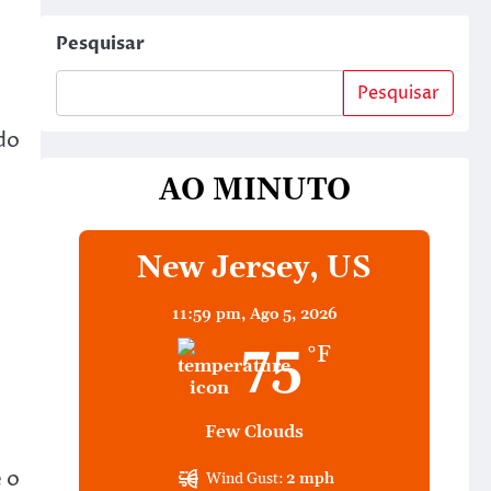
Pesquisar
Pesquisar
do
AO MINUTO
New Jersey, US
11:59 pm,
Ago 5, 2026
75
°F
Few Clouds
 o
Wind Gust:
2 mph