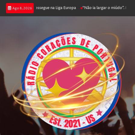
 joga poker e prossegue na Liga Europa
“Não ia largar o miúdo”. Nadador
Ago 8, 2026