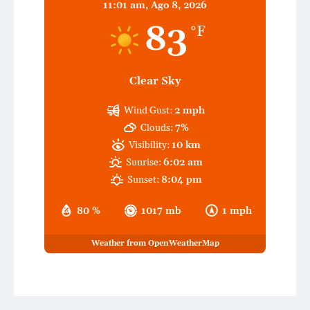
11:01 am,
Ago 8, 2026
83
°F
Clear Sky
Wind Gust:
2 mph
Clouds:
7%
Visibility:
10 km
Sunrise:
6:02 am
Sunset:
8:04 pm
80 %
1017 mb
1 mph
Weather from OpenWeatherMap