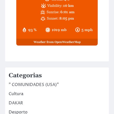
Visibility:
10 km
Sunrise:
6:01 am
Sunset:
8:05 pm
93 %
1019 mb
5 mph
Weather from OpenWeatherMap
Categorias
" COMUNIDADES (USA)"
Cultura
DAKAR
Desporto