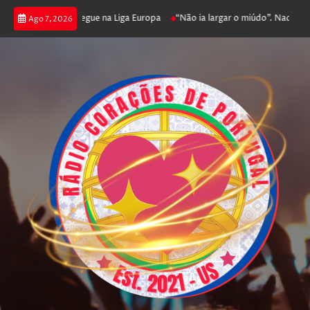
oga poker e prossegue na Liga Europa
“Não ia largar o miúdo”. Nadador-s
Ago 7, 2026