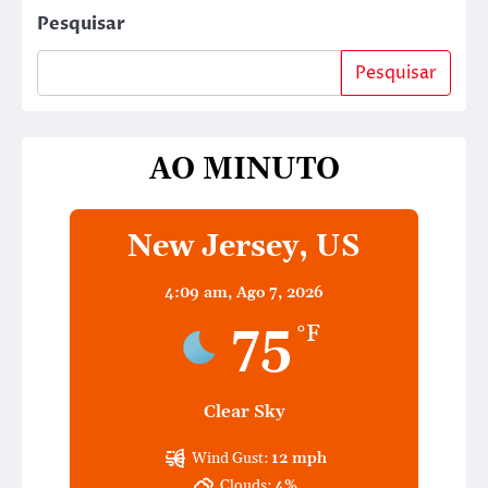
Pesquisar
Pesquisar
AO MINUTO
New Jersey, US
4:09 am,
Ago 7, 2026
75
°F
Clear Sky
Wind Gust:
12 mph
Clouds:
4%