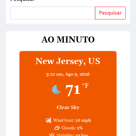
Pesquisar
AO MINUTO
New Jersey, US
5:22 am,
Ago 9, 2026
71
°F
Clear Sky
Wind Gust:
10 mph
Clouds:
2%
Visibility:
10 km