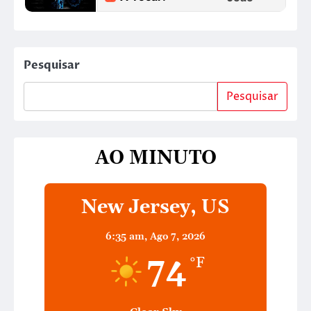
Pesquisar
Pesquisar
AO MINUTO
New Jersey, US
6:35 am,
Ago 7, 2026
74
°F