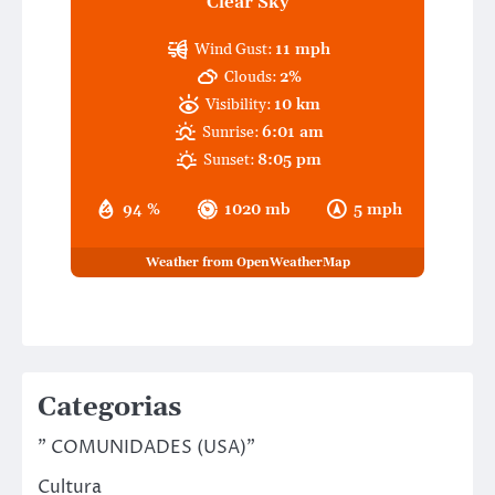
Clear Sky
Wind Gust:
11 mph
Clouds:
2%
Visibility:
10 km
Sunrise:
6:01 am
Sunset:
8:05 pm
94 %
1020 mb
5 mph
Weather from OpenWeatherMap
Categorias
" COMUNIDADES (USA)"
Cultura