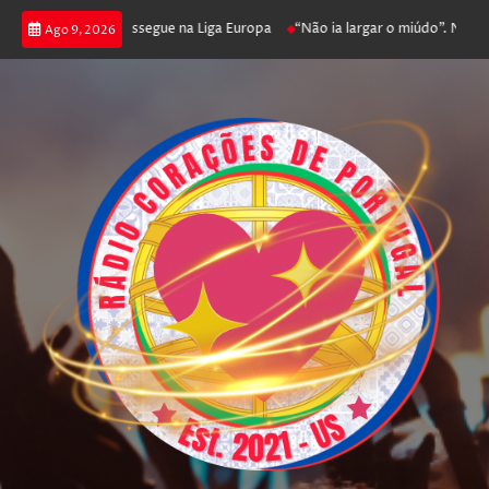
 joga poker e prossegue na Liga Europa
“Não ia largar o miúdo”. Nadador-
Ago 9, 2026