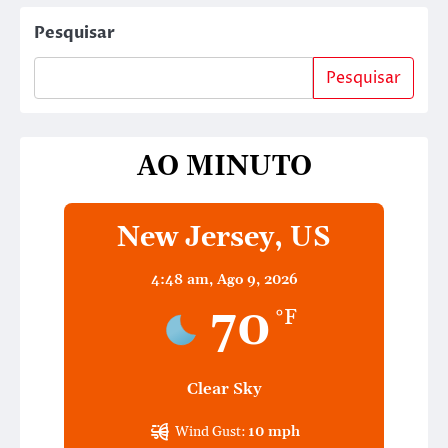
Pesquisar
Pesquisar
AO MINUTO
New Jersey, US
4:48 am,
Ago 9, 2026
70
°F
Clear Sky
Wind Gust:
10 mph