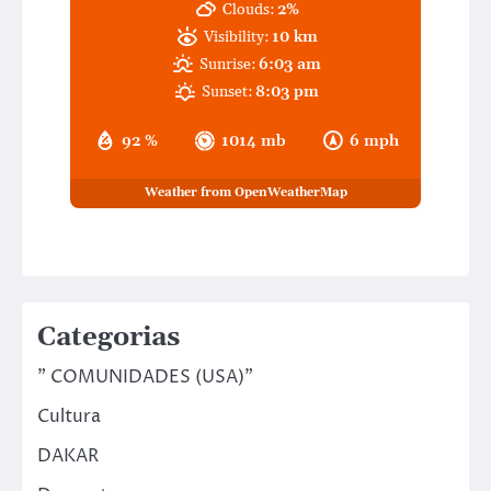
Clouds:
2%
Visibility:
10 km
Sunrise:
6:03 am
Sunset:
8:03 pm
92 %
1014 mb
6 mph
Weather from OpenWeatherMap
Categorias
" COMUNIDADES (USA)"
Cultura
DAKAR