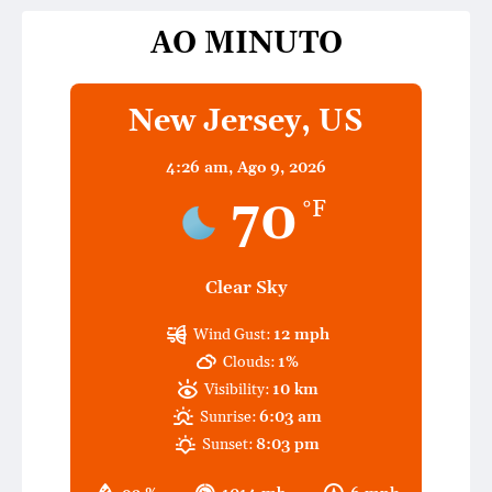
AO MINUTO
New Jersey, US
4:26 am,
Ago 9, 2026
70
°F
Clear Sky
Wind Gust:
12 mph
Clouds:
1%
Visibility:
10 km
Sunrise:
6:03 am
Sunset:
8:03 pm