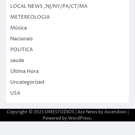
LOCAL NEWS ,NJ/NY/PA/CT/MA
METEREOLOGIA
Música
Nacionais
POLITICA
saude
Última Hora
Uncategorized
USA
Copyright © 2023 OMESTÚDIOS | Ace News by
Ascendoor
|
Powered by
WordPress
.