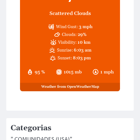
Scattered Clouds
Wind Gust:
3 mph
Clouds:
29%
Visibility:
10 km
Sunrise:
6:03 am
Sunset:
8:03 pm
95 %
1015 mb
1 mph
Weather from OpenWeatherMap
Categorias
" COMUNIDADES (USA)"