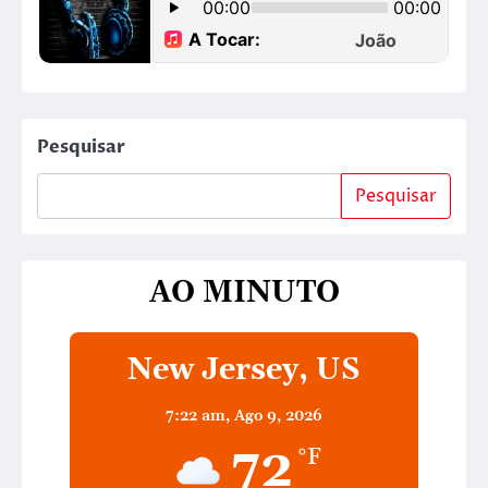
Pesquisar
Pesquisar
AO MINUTO
New Jersey, US
7:22 am,
Ago 9, 2026
72
°F