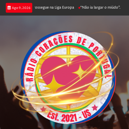
ca joga poker e prossegue na Liga Europa
“Não ia largar o miúdo”. Nadado
Ago 9, 2026