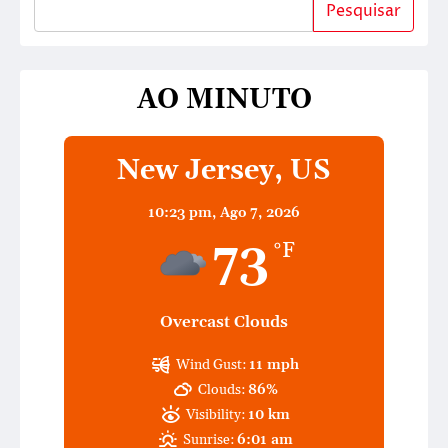
Pesquisar
AO MINUTO
New Jersey, US
10:23 pm,
Ago 7, 2026
73
°F
Overcast Clouds
Wind Gust:
11 mph
Clouds:
86%
Visibility:
10 km
Sunrise:
6:01 am