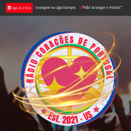
ca joga poker e prossegue na Liga Europa
“Não ia largar o miúdo”. Nadado
Ago 8, 2026