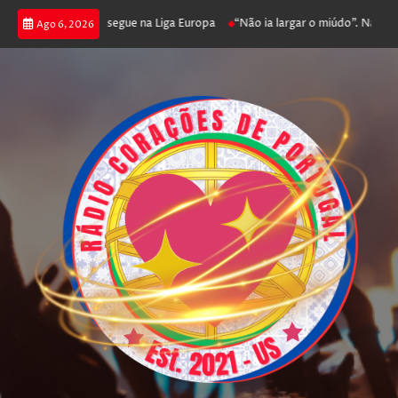
oga poker e prossegue na Liga Europa
“Não ia largar o miúdo”. Nadador-s
Ago 6, 2026