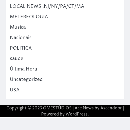
LOCAL NEWS ,NJ/NY/PA/CT/MA
METEREOLOGIA
Música
Nacionais
POLITICA
saude
Última Hora
Uncategorized
USA
Copyright © 2023 OMESTÚDIOS | Ace News by
Ascendoor
|
Powered by
WordPress
.