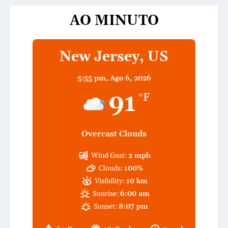
AO MINUTO
New Jersey, US
5:55 pm,
Ago 6, 2026
91
°F
Overcast Clouds
Wind Gust:
2 mph
Clouds:
100%
Visibility:
10 km
Sunrise:
6:00 am
Sunset:
8:07 pm