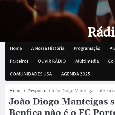
Rádi
Home
A Nossa História
Programação
A 
Parceiros
OUVIR RÁDIO
Multimédia
Col
COMUNIDADES USA
AGENDA 2025
Home
Desporto
João Diogo Manteigas sobre a c
João Diogo Manteigas s
Benfica não é o FC Port