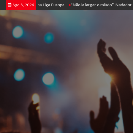
 e prossegue na Liga Europa
“Não ia largar o miúdo”. Nadador-salvado
Ago 8, 2026