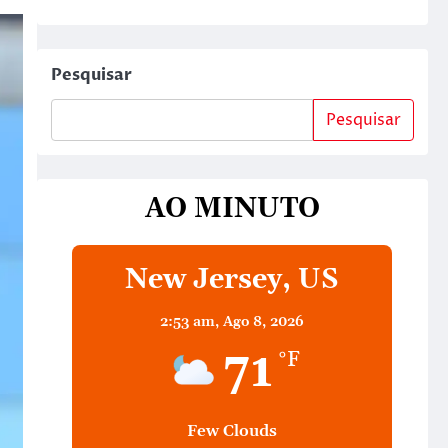
Pesquisar
Pesquisar
AO MINUTO
New Jersey, US
2:53 am,
Ago 8, 2026
71
°F
Few Clouds