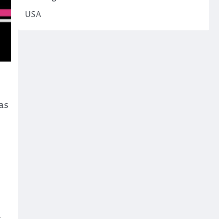
USA
as
a