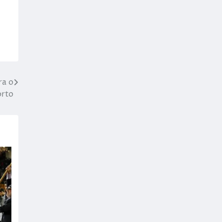
ra o
orto