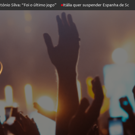
va: “Foi o último jogo”
Itália quer suspender Espanha de Schengen. 