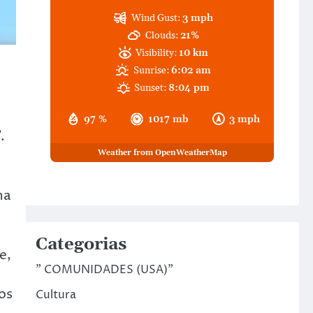
Wind Gust:
3 mph
Clouds:
21%
Visibility:
10 km
Sunrise:
6:02 am
Sunset:
8:04 pm
97 %
1017 mb
3 mph
.
Weather from OpenWeatherMap
na
Categorias
e,
" COMUNIDADES (USA)"
os
Cultura