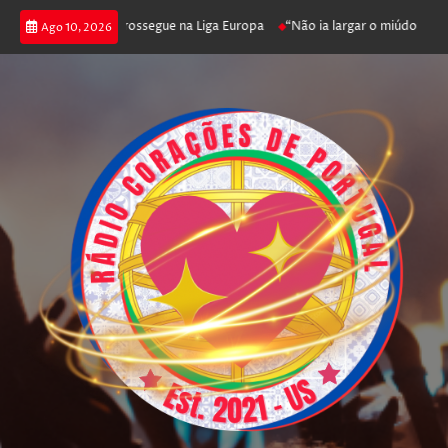
ica joga poker e prossegue na Liga Europa
“Não ia largar o miúdo”. Nadad
Ago 10, 2026