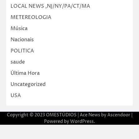
LOCAL NEWS ,NJ/NY/PA/CT/MA
METEREOLOGIA
Música
Nacionais
POLITICA
saude
Última Hora
Uncategorized
USA
Copyright © 2023 OMESTÚDIOS | Ace News by
Ascendoor
|
Powered by
WordPress
.