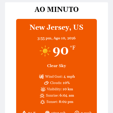
AO MINUTO
New Jersey, US
3:55 pm,
Ago 10, 2026
90
°F
Clear Sky
Wind Gust:
4 mph
Clouds:
10%
Visibility:
10 km
Sunrise:
6:04 am
Sunset:
8:02 pm