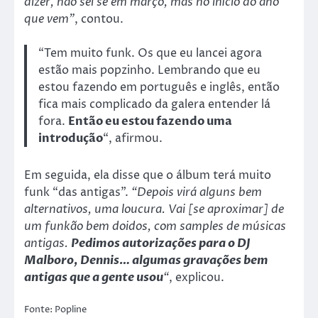
dizer, não sei se em março, mas no início do ano
que vem”
, contou.
“Tem muito funk. Os que eu lancei agora
estão mais popzinho. Lembrando que eu
estou fazendo em português e inglês, então
fica mais complicado da galera entender lá
fora.
Então eu estou fazendo uma
introdução
“, afirmou.
Em seguida, ela disse que o álbum terá muito
funk “das antigas”.
“Depois virá alguns bem
alternativos, uma loucura. Vai [se aproximar] de
um funkão bem doidos, com samples de músicas
antigas.
Pedimos autorizações para o DJ
Malboro, Dennis… algumas gravações bem
antigas que a gente usou
“
, explicou.
Fonte: Popline